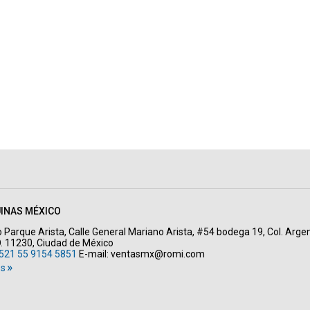
INAS MÉXICO
Parque Arista, Calle General Mariano Arista, #54 bodega 19, Col. Arge
O. 11230, Ciudad de México
521 55 9154 5851
E-mail:
ventasmx@romi.com
os