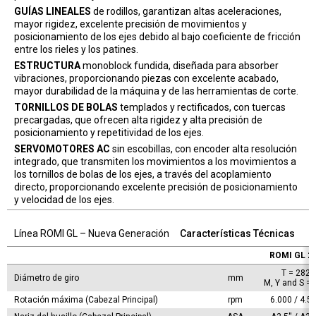
GUÍAS LINEALES
de rodillos, garantizan altas aceleraciones,
mayor rigidez, excelente precisión de movimientos y
posicionamiento de los ejes debido al bajo coeficiente de fricción
entre los rieles y los patines.
ESTRUCTURA
monoblock fundida, diseñada para absorber
vibraciones, proporcionando piezas con excelente acabado,
mayor durabilidad de la máquina y de las herramientas de corte.
TORNILLOS DE BOLAS
templados y rectificados, con tuercas
precargadas, que ofrecen alta rigidez y alta precisión de
posicionamiento y repetitividad de los ejes.
SERVOMOTORES AC
sin escobillas, con encoder alta resolución
integrado, que transmiten los movimientos a los movimientos a
los tornillos de bolas de los ejes, a través del acoplamiento
directo, proporcionando excelente precisión de posicionamiento
y velocidad de los ejes.
Línea ROMI GL – Nueva Generación
Características Técnicas
ROMI GL 2
T = 282

Diámetro de giro
mm
M, Y and S = 
Rotación máxima (Cabezal Principal)
rpm
6.000 / 4.5