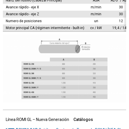
Nariz del husillo (Cabezal Principal)
ASA
A2-5'' / A2-6
Avance rápido - eje X
m/min
30
Avance rápido - eje Z
m/min
30
Numero de posiciones
un
12
Motor principal CA (régimen intermitente - built-in)
cv / kW
19,4 / 14,
Línea ROMI GL – Nueva Generación
Catálogos